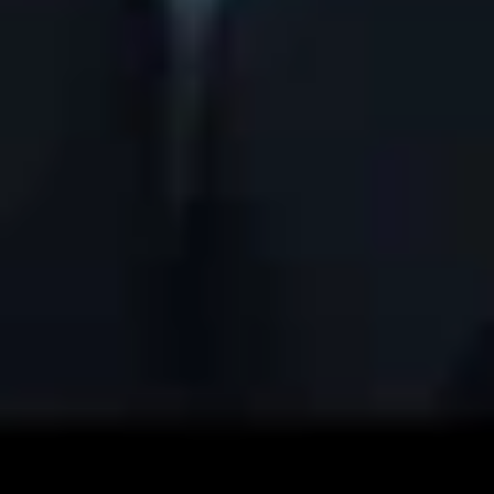
C
o
m
m
e
r
c
i
a
l