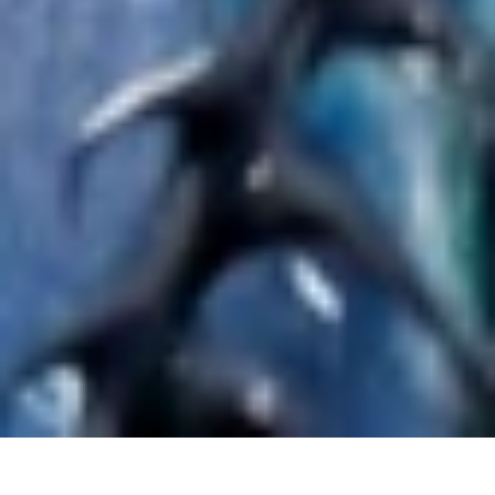
A
n
i
m
a
t
i
o
n
C
H
R
I
S
T
I
E
L
A
U